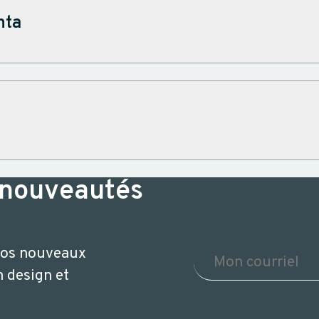
nta
 nouveautés
 nos nouveaux
n design et