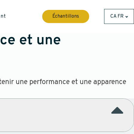
ant
Échantillons
CA FR
nce et une
obtenir une performance et une apparence