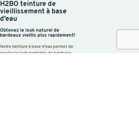
H2BO teinture de
vieillissement à base
d’eau
Obtenez le look naturel de
bardeaux vieillis plus rapidement!
Notre teinture à base d’eau permet de
recréer le look inimitable de bardeaux
naturels décolorés par le soleil. Disponible
en deux couleurs: Gris pâle et Gris foncé,
vous pourrez recréer rapidement le look
bord de mer tant apprécié.