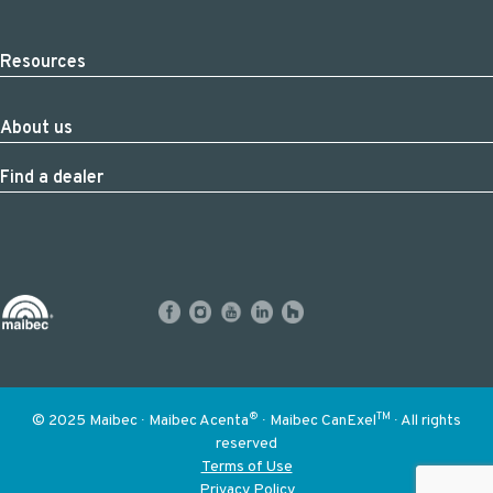
Resources
About us
Find a dealer
®
TM
© 2025 Maibec ∙ Maibec Acenta
∙ Maibec CanExel
∙ All rights
reserved
Terms of Use
Privacy Policy