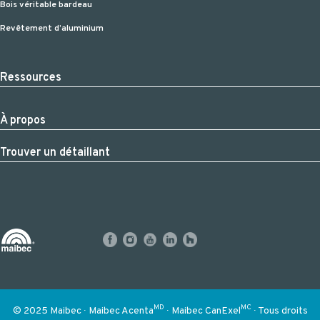
Bois véritable bardeau
Revêtement d’aluminium
Ressources
À propos
Trouver un détaillant
MD
MC
© 2025 Maibec ∙ Maibec Acenta
∙ Maibec CanExel
∙ Tous droits