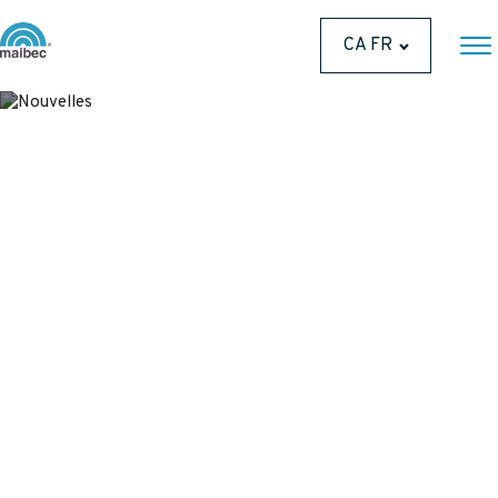
CA FR
Et pendant ce temps, chez
Maibec...