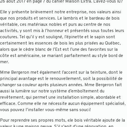
26 août 2017 en page 7 du cahier Maison Extra. L’avez-vous lu?
Elle y présente brièvement notre entreprise, nos valeurs ainsi
que nos produits et services. Le lambris et le bardeau de bois
véritable, ces matériaux nobles et purs au centre de nos
activités, y sont mis à l’honneur et présentés sous toutes leurs
coutures. Tel qu’il y est souligné, l’épinette et le sapin sont
certainement les essences de bois les plus prisées au Québec,
alors que le cèdre blanc de l’Est est l’une des favorites sur la
côte est américaine, se mariant parfaitement au style bord de
mer.
Mme Bergeron met également l’accent sur la teinture, dont le
principal avantage est le renouvellement, soit la possibilité de
changer sa couleur après plusieurs années. Mme Bergeron fait
aussi la lumière sur notre système d’emboîtement du
revêtement, qui permet une installation simple, abordable et
efficace. Comme elle ne nécessite aucun équipement spécialisé,
vous pouvez l’installer vous-même sans souci!
Pour reprendre ses propres mots, «le bois véritable ajoute de la
valeur à une maison neuve. S’il s’agit d’une rénovation, en